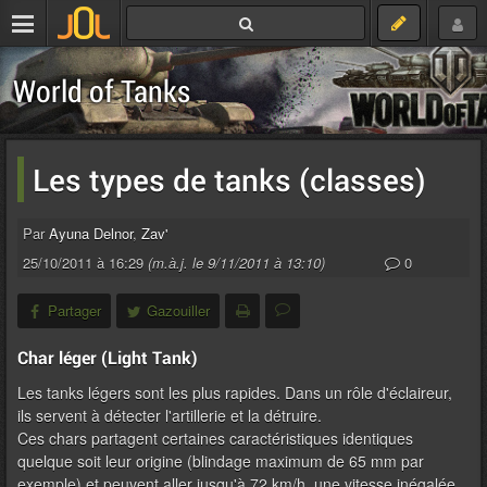
World of Tanks
Les types de tanks (classes)
Par
Ayuna Delnor
,
Zav'
25/10/2011 à 16:29
(m.à.j. le 9/11/2011 à 13:10)
0
Partager
Gazouiller
Char léger (Light Tank)
Les tanks légers sont les plus rapides. Dans un rôle d'éclaireur,
ils servent à détecter l'artillerie et la détruire.
Ces chars partagent certaines caractéristiques identiques
quelque soit leur origine (blindage maximum de 65 mm par
exemple) et peuvent aller jusqu'à 72 km/h, une vitesse inégalée