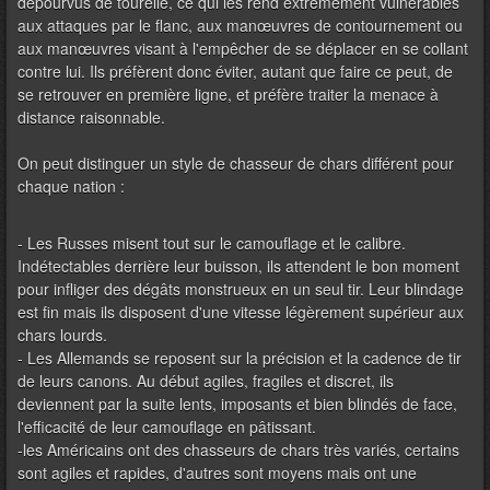
dépourvus de tourelle, ce qui les rend extrêmement vulnérables
aux attaques par le flanc, aux manœuvres de contournement ou
aux manœuvres visant à l'empêcher de se déplacer en se collant
contre lui. Ils préfèrent donc éviter, autant que faire ce peut, de
se retrouver en première ligne, et préfère traiter la menace à
distance raisonnable.
On peut distinguer un style de chasseur de chars différent pour
chaque nation :
- Les Russes misent tout sur le camouflage et le calibre.
Indétectables derrière leur buisson, ils attendent le bon moment
pour infliger des dégâts monstrueux en un seul tir. Leur blindage
est fin mais ils disposent d'une vitesse légèrement supérieur aux
chars lourds.
- Les Allemands se reposent sur la précision et la cadence de tir
de leurs canons. Au début agiles, fragiles et discret, ils
deviennent par la suite lents, imposants et bien blindés de face,
l'efficacité de leur camouflage en pâtissant.
-les Américains ont des chasseurs de chars très variés, certains
sont agiles et rapides, d'autres sont moyens mais ont une