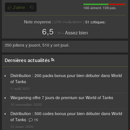
J'aime
166 aiment, 109 pas.
Note moyenne :
(
292
évaluations |
51
critiques
)
6,5
Assez bien
-
/
10
350 joliens y jouent, 510 y ont joué.
Dernières actualités
Distribution : 200 packs bonus pour bien débuter dans World
of Tanks
1 avril 2021
Wargaming offre 7 jours de premium sur World of Tanks
10 novembre 2020
Distribution : 500 codes bonus pour bien débuter dans World
of Tanks
15
31 mars 2020