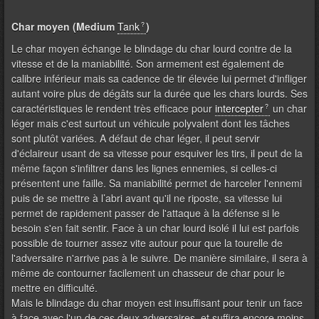
Char moyen (Medium
Tank
)
Le char moyen échange le blindage du char lourd contre de la
vitesse et de la maniabilité. Son armement est également de
calibre inférieur mais sa cadence de tir élevée lui permet d'infliger
autant voire plus de dégâts sur la durée que les chars lourds. Ses
caractéristiques le rendent très efficace pour
intercepter
un char
léger mais c'est surtout un véhicule polyvalent dont les tâches
sont plutôt variées. A défaut de char léger, il peut servir
d'éclaireur usant de sa vitesse pour esquiver les tirs, il peut de la
même façon s'infiltrer dans les lignes ennemies, si celles-ci
présentent une faille. Sa maniabilité permet de harceler l'ennemi
puis de se mettre à l’abri avant qu'il ne riposte, sa vitesse lui
permet de rapidement passer de l'attaque à la défense si le
besoin s'en fait sentir. Face à un char lourd isolé il lui est parfois
possible de tourner assez vite autour pour que la tourelle de
l'adversaire n'arrive pas à le suivre. De manière similaire, il sera à
même de contourner facilement un chasseur de char pour le
mettre en difficulté.
Mais le blindage du char moyen est insuffisant pour tenir un face
à face avec l'un de ces deux adversaires, et suffira encore moins