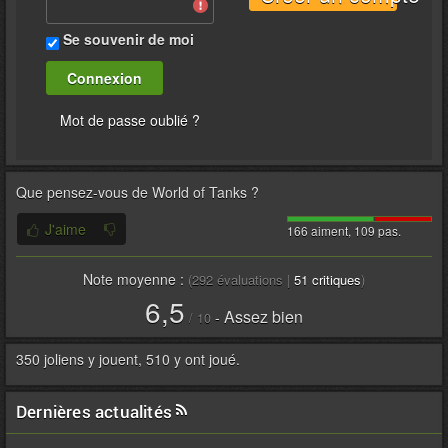
Se souvenir de moi
Mot de passe oublié ?
Que pensez-vous de
World of Tanks
?
J'aime
166 aiment, 109 pas.
Note moyenne :
(
292
évaluations |
51
critiques
)
6,5
Assez bien
-
/
10
350 joliens y jouent, 510 y ont joué.
Dernières actualités