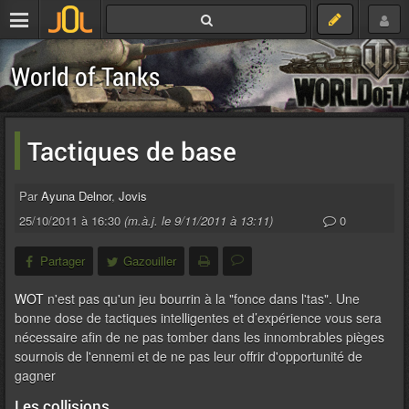
World of Tanks
Tactiques de base
Par
Ayuna Delnor
,
Jovis
25/10/2011 à 16:30
(m.à.j. le 9/11/2011 à 13:11)
0
Partager
Gazouiller
WOT
n'est pas qu'un jeu bourrin à la "fonce dans l'tas". Une
bonne dose de tactiques intelligentes et d’expérience vous sera
nécessaire afin de ne pas tomber dans les innombrables pièges
sournois de l'ennemi et de ne pas leur offrir d'opportunité de
gagner
Les collisions