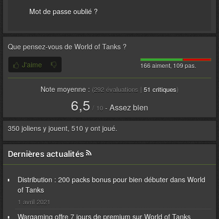
Mot de passe oublié ?
Que pensez-vous de
World of Tanks
?
J'aime
166 aiment, 109 pas.
Note moyenne :
(
292
évaluations |
51
critiques
)
6,5
Assez bien
-
/
10
350 joliens y jouent, 510 y ont joué.
Dernières actualités
Distribution : 200 packs bonus pour bien débuter dans World
of Tanks
1 avril 2021
Wargaming offre 7 jours de premium sur World of Tanks